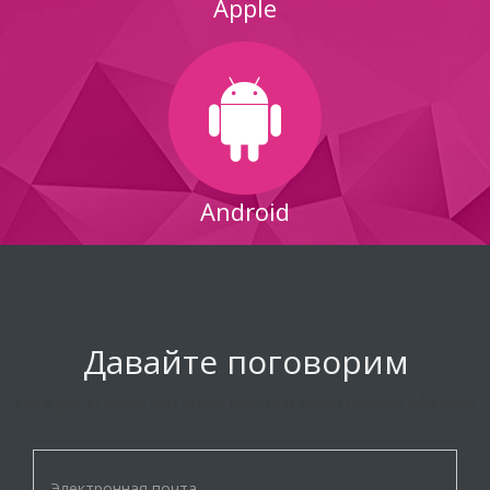
Apple
Android
Давайте поговорим
Let's get in touch and some nice text about contact info here