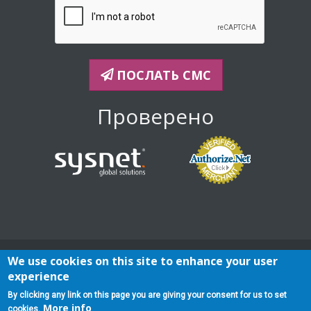
ПОСЛАТЬ СМС
Проверено
We use cookies on this site to enhance your user
Политика конфиденциальности
Схемы и планы
Условия предоставления услуг
experience
Hаправления. Hаграды и бонусы
By clicking any link on this page you are giving your consent for us to set
More info
You can also check here |
HellasFon
| for low cost phone calls
cookies.