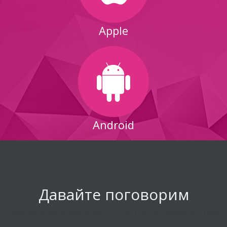
Apple
Android
Давайте поговорим
Let's get in touch and some nice text about contact info here