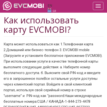
EVC
MOBI
EN
Toggl
navig
GR
Как использовать
карту EVCMOBI?
Карта может использоваться как 1.Телефонная карта
2.Домашний или бизнес-телефон 3. EVCMOBI mobile
(Загрузите и установите бесплатное приложение EVCMOBI).
При использовании услуги в качестве телефонной карты
выполните следующие действия: a. Наберите номер
бесплатного доступа. б. Выясните свой PIN-код и введите
его в запрошенное полеВсе остальные услуги доступны
через клиентский портал. Войдите в свой клиентский
портал, используя свой серийный номер в строке
“username” и PIN-код как “password.Наши международные
бесплатные номера:США / КАНАДА-1-844-273-4478