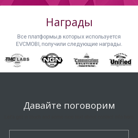
Награды
Все платформы,в которых используется
EVCMOBI, получили следующие награды.
Давайте поговорим
Let's get in touch and some nice text about contact info here