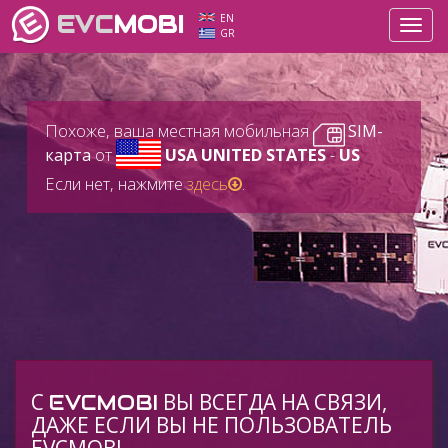
EVC
MOBI
EN
Toggl
GR
navig
Похоже, ваша местная мобильная
SIM-
карта
от
USA UNITED STATES
-
US
Если нет, нажмите
здесь
.
C
ВЫ ВСЕГДА НА СВЯЗИ,
EVCMOBI
ДАЖЕ ЕСЛИ ВЫ НЕ ПОЛЬЗОВАТЕЛЬ