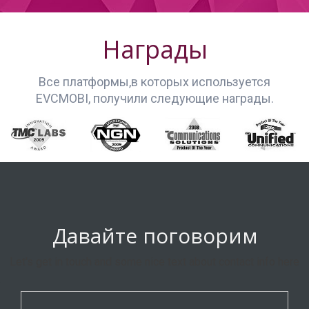
Награды
Все платформы,в которых используется
EVCMOBI, получили следующие награды.
Давайте поговорим
Let's get in touch and some nice text about contact info here