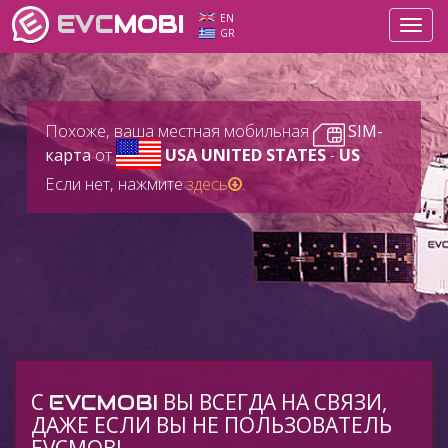
EVC
MOBI
EN
Toggl
GR
navig
Похоже, ваша местная мобильная
SIM-
карта
от
USA UNITED STATES
-
US
Если нет, нажмите
здесь
.
C
ВЫ ВСЕГДА НА СВЯЗИ,
EVCMOBI
ДАЖЕ ЕСЛИ ВЫ НЕ ПОЛЬЗОВАТЕЛЬ