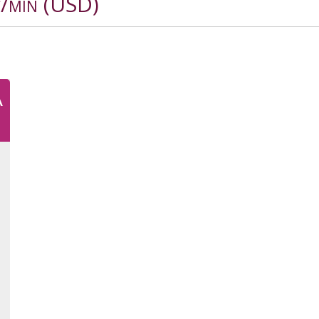
c/min (USD)
A