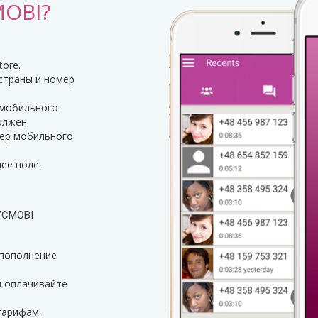
MOBI?
tore.
 страны и номер
 мобильного
должен
мер мобильного
ее поле.
EVCMOBI
(пополнение
и оплачивайте
тарифам.