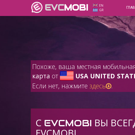
EVC
MOBI
EN
ГЛА
GR
Похоже, ваша местная мобильна
карта
от
USA UNITED STAT
Если нет, нажмите
здесь
.
C
ВЫ ВСЕГ
EVCMOBI
EVCMOBI.